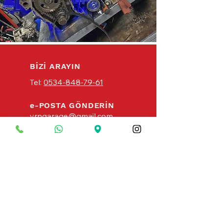
BİZİ ARAYIN
Tel:
0534-848-79-61
e-POSTA GÖNDERİN
yrngarage@gmail.com
SERVİS ÇALIŞMA SAATLERİ
Pazartesi -Cumartesi: 08:30 - 19:00
Pazar: Kapalı
| 7/24 Acil Servis Hizmeti
Acil Yol Yardımı Çağır