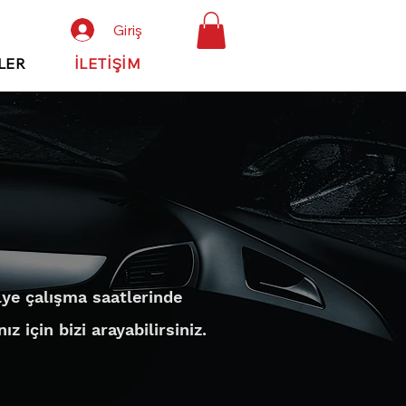
Giriş
LER
İLETİŞİM
N
lye çalışma saatlerinde
z için bizi arayabilirsiniz.