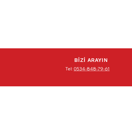
BİZİ ARAYIN
Tel:
0534-848-79-61
20 YILIK TECRÜBE
YRN GARAGE 20 yıllık birikim ve
tecrübeyle otomobiliniz için her alanda