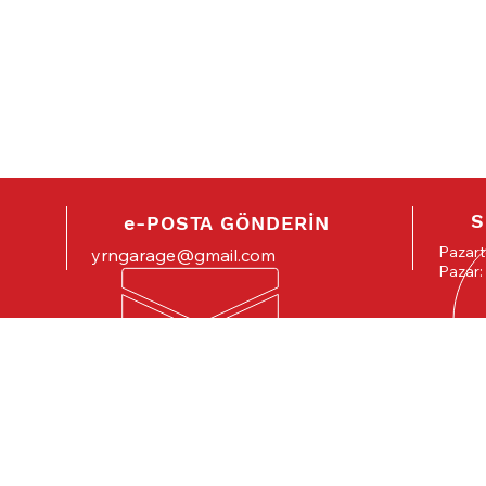
S
e-POSTA GÖNDERİN
Pazart
yrngarage@gmail.com
Pazar:
SERVİS
MİSAFİRİMİZ
HİZMETLERİMİZ
-
Mekanik
Maslak Mahallesi
-
Araç Muayene Hazırlık
2.Kısım 25.Sok. 92