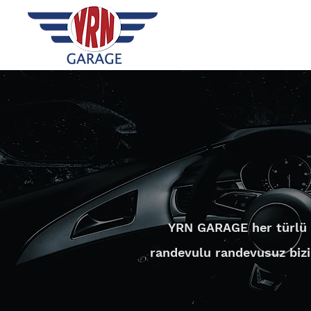
YRN GARAGE her türlü se
randevulu randevusuz bizi zi