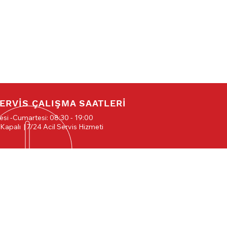
ERVİS ÇALIŞMA SAATLERİ
esi -Cumartesi: 08:30 - 19:00
 Kapalı
| 7/24 Acil Servis Hizmeti
MÜŞTERİ
 OLUN
HİZMETLERİMİZ
-
Gizlilik Bildirimi
 AOS
-
Mesafeli Satış Sözleşmesi
3/1