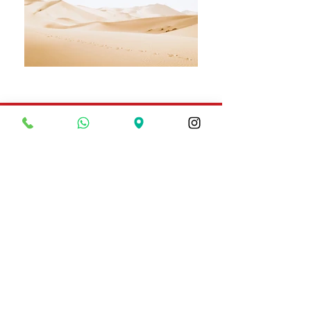
BİZİ ARAYIN
Tel:
0534-848-79-61
e-POSTA GÖNDERİN
yrngarage@gmail.com
SERVİS ÇALIŞMA SAATLERİ
Pazartesi -Cumartesi: 08:30 - 19:00
Pazar: Kapalı
| 7/24 Acil Servis Hizmeti