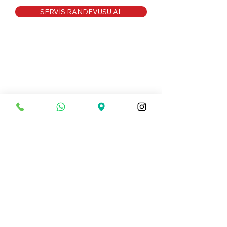
SERVİS RANDEVUSU AL
20 YILIK TECRÜBE
YRN GARAGE 20 yıllık birikim
ve tecrübeyle otomobiliniz
için her alanda kaliteli ve
garantili servis hizmeti
sağlamakatadır.
SERVİS HİZMETLERİMİZ
-
Mekanik
-
Araç Muayene Hazırlık
-
Yağ ve Fren Kontrolleri
-
Arıza Hizmetleri
-
Lastik Değişimi
-
Akü Değiştirme