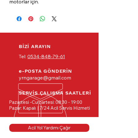
motorlar için.
BİZİ ARAYIN
Tel:
0534-848-79-61
e-POSTA GÖNDERİN
yrngarage@gmail.com
SERVİS ÇALIŞMA SAATLERİ
Pazartesi -Cumartesi: 08:30 - 19:00
Pazar: Kapalı
| 7/24 Acil Servis Hizmeti
Acil Yol Yardımı Çağır