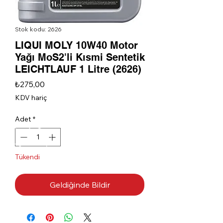
Stok kodu: 2626
LIQUI MOLY 10W40 Motor
Yağı MoS2'li Kısmi Sentetik
LEICHTLAUF 1 Litre (2626)
Fiyat
₺275,00
KDV hariç
Adet
*
Tükendi
Geldiğinde Bildir