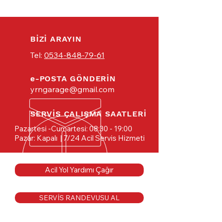
BİZİ ARAYIN
Tel:
0534-848-79-61
e-POSTA GÖNDERİN
yrngarage@gmail.com
SERVİS ÇALIŞMA SAATLERİ
Pazartesi -Cumartesi: 08:30 - 19:00
Pazar: Kapalı
| 7/24 Acil Servis Hizmeti
Acil Yol Yardımı Çağır
SERVİS RANDEVUSU AL