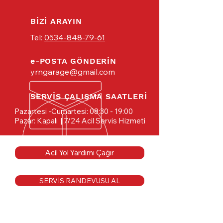
BİZİ ARAYIN
Tel:
0534-848-79-61
e-POSTA GÖNDERİN
yrngarage@gmail.com
SERVİS ÇALIŞMA SAATLERİ
Pazartesi -Cumartesi: 08:30 - 19:00
Pazar: Kapalı
| 7/24 Acil Servis Hizmeti
Acil Yol Yardımı Çağır
SERVİS RANDEVUSU AL
20 YILIK TECRÜBE