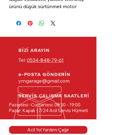
ürünü düşük sürtünmeli motor
yağı. Kalıntı oluşumunu güvenilir
bir şekilde
önler,
motordaki
sürtünme kayıplarını azaltır ve
aşınmaya karşı optimum koruma
sağlar. Sonuç olarak yakıt
tasarrufu ve motor için daha uzun
BİZİ ARAYIN
kullanım ömrü elde edilir.
Tel:
0534-848-79-61
e-POSTA GÖNDERİN
yrngarage@gmail.com
SERVİS ÇALIŞMA SAATLERİ
Pazartesi -Cumartesi: 08:30 - 19:00
Pazar: Kapalı
| 7/24 Acil Servis Hizmeti
Acil Yol Yardımı Çağır