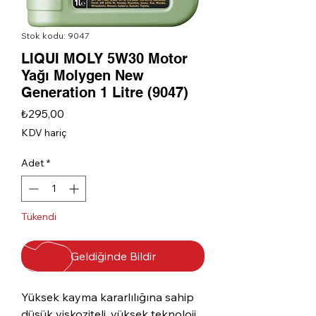
Stok kodu: 9047
LIQUI MOLY 5W30 Motor
Yağı Molygen New
Generation 1 Litre (9047)
Fiyat
₺295,00
KDV hariç
Adet
*
Tükendi
Geldiğinde Bildir
Yüksek kayma kararlılığına sahip
düşük viskoziteli, yüksek teknoloji