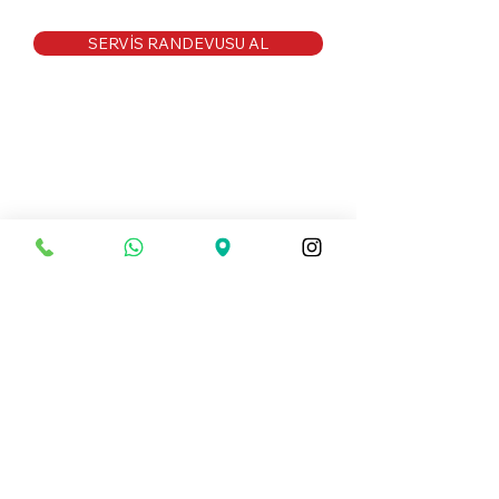
SERVİS RANDEVUSU AL
20 YILIK TECRÜBE
YRN GARAGE 20 yıllık birikim
ve tecrübeyle otomobiliniz
için her alanda kaliteli ve
garantili servis hizmeti
sağlamakatadır.
SERVİS HİZMETLERİMİZ
-
Mekanik
-
Araç Muayene Hazırlık
-
Yağ ve Fren Kontrolleri
-
Arıza Hizmetleri
-
Lastik Değişimi