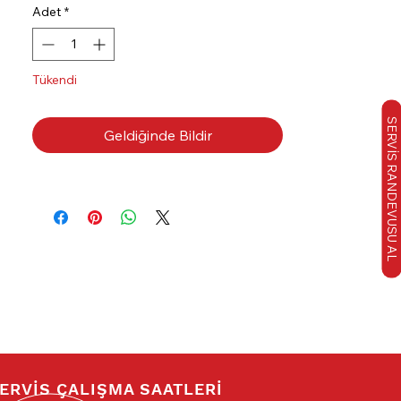
Adet
*
Tükendi
SERVİS RANDEVUSU AL
Geldiğinde Bildir
ERVİS ÇALIŞMA SAATLERİ