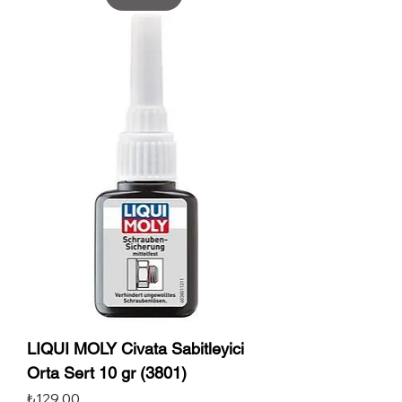
LIQUI MOLY Civata Sabitleyici
Orta Sert 10 gr (3801)
Fiyat
₺129,00