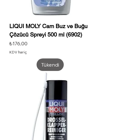
LIQUI MOLY Cam Buz ve Buğu
Çözücü Spreyi 500 ml (6902)
Fiyat
₺176,00
KDV hariç
Tükendi