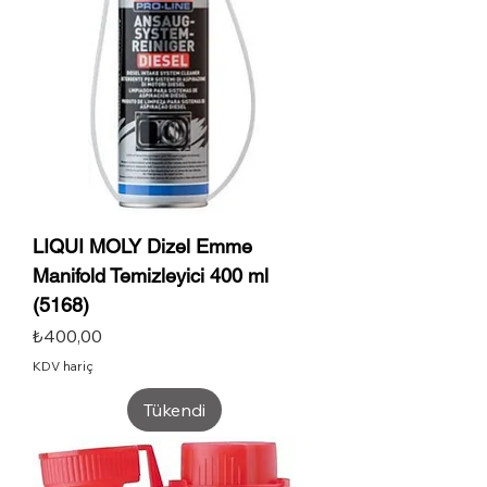
LIQUI MOLY Dizel Emme
Manifold Temizleyici 400 ml
(5168)
Fiyat
₺400,00
KDV hariç
Tükendi