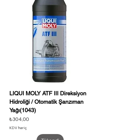
LIQUI MOLY ATF III Direksiyon
Hidroliği / Otomatik Şanzıman
Yağı(1043)
Fiyat
₺304,00
KDV hariç