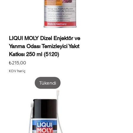
LIQUI MOLY Dizel Enjektör ve
Yanma Odası Temizleyici Yakıt
Katkısı 250 ml (5120)
Fiyat
₺215,00
KDV hariç
Tükendi