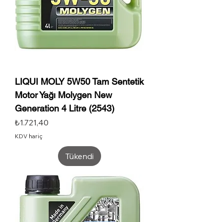
LIQUI MOLY 5W50 Tam Sentetik
Motor Yağı Molygen New
Generation 4 Litre (2543)
Fiyat
₺1.721,40
KDV hariç
Tükendi