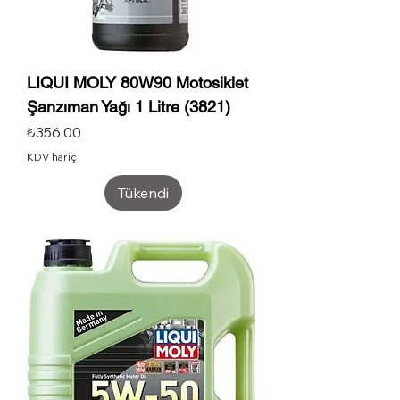
LIQUI MOLY 80W90 Motosiklet
Şanzıman Yağı 1 Litre (3821)
Fiyat
₺356,00
KDV hariç
Tükendi