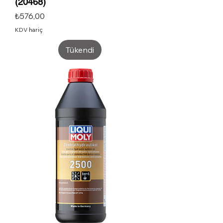
(20468)
Fiyat
₺576,00
KDV hariç
Tükendi