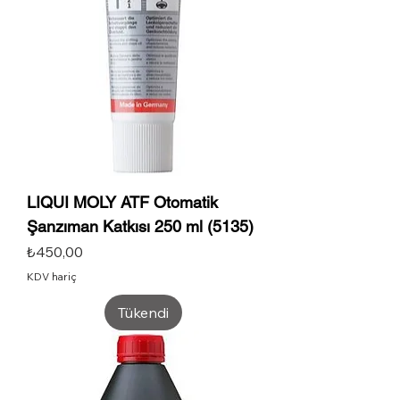
LIQUI MOLY ATF Otomatik
Şanzıman Katkısı 250 ml (5135)
Fiyat
₺450,00
KDV hariç
Tükendi