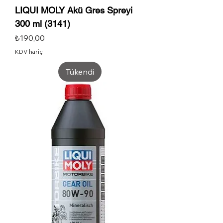
LIQUI MOLY Akü Gres Spreyi
300 ml (3141)
Fiyat
₺190,00
KDV hariç
Tükendi