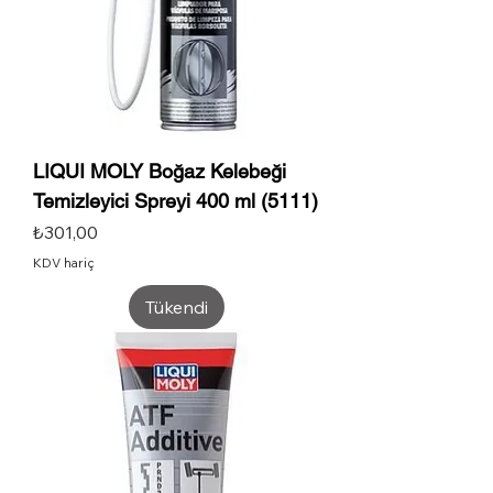
LIQUI MOLY Boğaz Kelebeği
Temizleyici Spreyi 400 ml (5111)
Fiyat
₺301,00
KDV hariç
Tükendi