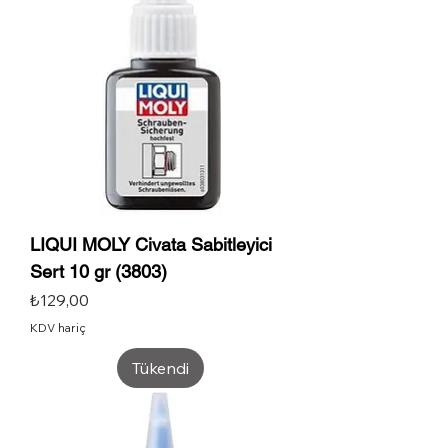
LIQUI MOLY Civata Sabitleyici
Sert 10 gr (3803)
Fiyat
₺129,00
KDV hariç
Tükendi