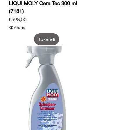
LIQUI MOLY Cera Tec 300 ml
(7181)
Fiyat
₺598,00
KDV hariç
Tükendi