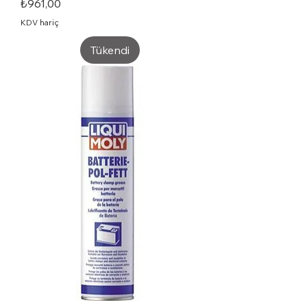
Fiyat
₺961,00
KDV hariç
Tükendi