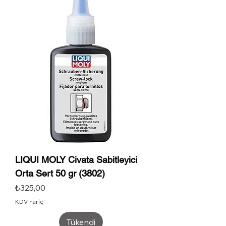
LIQUI MOLY Civata Sabitleyici
Orta Sert 50 gr (3802)
Fiyat
₺325,00
KDV hariç
Tükendi