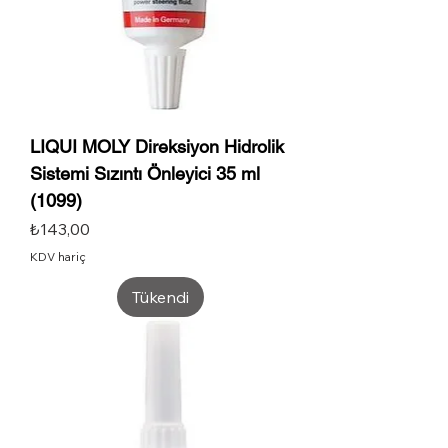
LIQUI MOLY Direksiyon Hidrolik
Sistemi Sızıntı Önleyici 35 ml
(1099)
Fiyat
₺143,00
KDV hariç
Tükendi