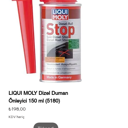
LIQUI MOLY Dizel Duman
Önleyici 150 ml (5180)
Fiyat
₺198,00
KDV hariç